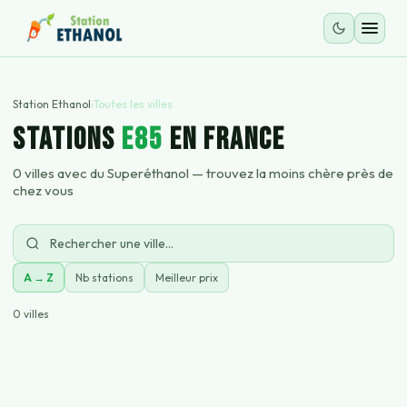
Station Ethanol
›
Toutes les villes
STATIONS
E85
EN FRANCE
0
villes avec du Superéthanol — trouvez la moins chère près de
chez vous
A → Z
Nb stations
Meilleur prix
0
villes