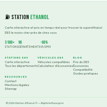
⛽ Station
Ethanol
Carte interactive et prix en temps réel pour trouver le superéthanol
E85 le moins cher près de chez vous.
3 500+
96
-60%
STATIONS
DÉPARTEMENTS
VS SP95
STATIONS E85
VÉHICULES E85
BLOG
Carte interactive
Véhicules compatibles
Prix du E85
Tous les départements
Calculateur d'économies
Économies
Compatibilité
Guides pratiques
RESSOURCES
Contact
Mentions légales
Sitemap
©
2026
Station-Ethanol.fr — Baptiste Rossignol