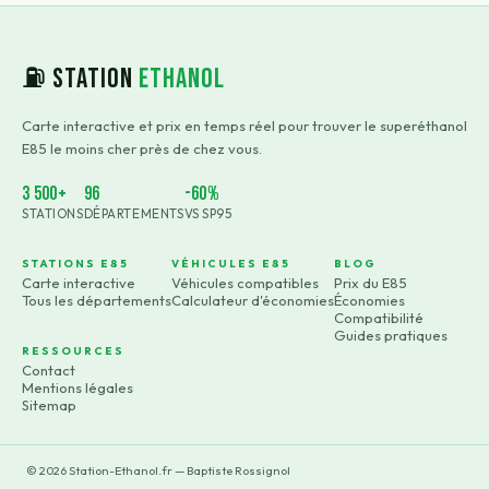
⛽ Station
Ethanol
Carte interactive et prix en temps réel pour trouver le superéthanol
E85 le moins cher près de chez vous.
3 500+
96
-60%
STATIONS
DÉPARTEMENTS
VS SP95
STATIONS E85
VÉHICULES E85
BLOG
Carte interactive
Véhicules compatibles
Prix du E85
Tous les départements
Calculateur d'économies
Économies
Compatibilité
Guides pratiques
RESSOURCES
Contact
Mentions légales
Sitemap
©
2026
Station-Ethanol.fr — Baptiste Rossignol