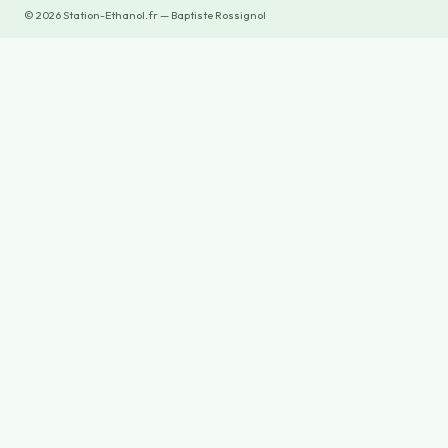
©
2026
Station-Ethanol.fr — Baptiste Rossignol
×
Now Playing
×
Play
Unmute
Fullscreen
BLUETTI Elite 400 | Station d'énergie pour rester alimenté même en cas de coupure secteur ! GUIDE
Play
Watch on
Video
BLUETTI Elite 400 | Station d'énergie pour
rester alimenté même en cas de coupure