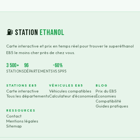
⛽ Station
Ethanol
Carte interactive et prix en temps réel pour trouver le superéthanol
E85 le moins cher près de chez vous.
3 500+
96
-60%
STATIONS
DÉPARTEMENTS
VS SP95
STATIONS E85
VÉHICULES E85
BLOG
Carte interactive
Véhicules compatibles
Prix du E85
Tous les départements
Calculateur d'économies
Économies
Compatibilité
Guides pratiques
RESSOURCES
Contact
Mentions légales
Sitemap