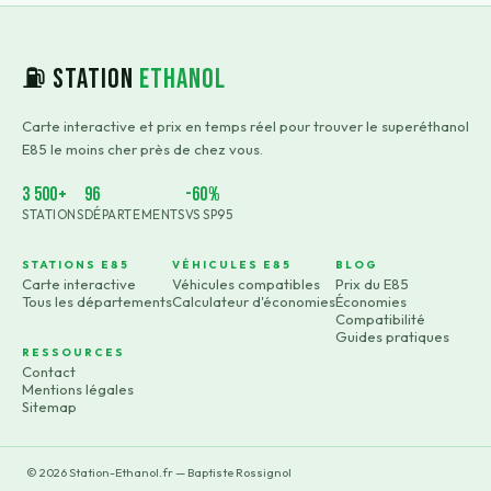
⛽ Station
Ethanol
Carte interactive et prix en temps réel pour trouver le superéthanol
E85 le moins cher près de chez vous.
3 500+
96
-60%
STATIONS
DÉPARTEMENTS
VS SP95
STATIONS E85
VÉHICULES E85
BLOG
Carte interactive
Véhicules compatibles
Prix du E85
Tous les départements
Calculateur d'économies
Économies
Compatibilité
Guides pratiques
RESSOURCES
Contact
Mentions légales
Sitemap
©
2026
Station-Ethanol.fr — Baptiste Rossignol