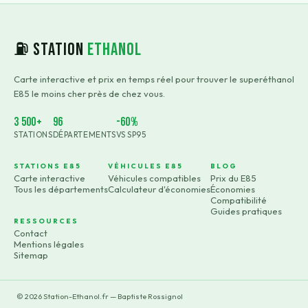
⛽ Station
Ethanol
Carte interactive et prix en temps réel pour trouver le superéthanol
E85 le moins cher près de chez vous.
3 500+
96
-60%
STATIONS
DÉPARTEMENTS
VS SP95
STATIONS E85
VÉHICULES E85
BLOG
Carte interactive
Véhicules compatibles
Prix du E85
Tous les départements
Calculateur d'économies
Économies
Compatibilité
Guides pratiques
RESSOURCES
Contact
Mentions légales
Sitemap
©
2026
Station-Ethanol.fr — Baptiste Rossignol