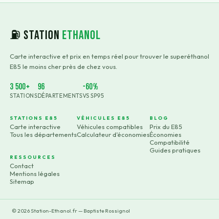
⛽ Station
Ethanol
Carte interactive et prix en temps réel pour trouver le superéthanol
E85 le moins cher près de chez vous.
3 500+
96
-60%
STATIONS
DÉPARTEMENTS
VS SP95
STATIONS E85
VÉHICULES E85
BLOG
Carte interactive
Véhicules compatibles
Prix du E85
Tous les départements
Calculateur d'économies
Économies
Compatibilité
Guides pratiques
RESSOURCES
Contact
Mentions légales
Sitemap
©
2026
Station-Ethanol.fr — Baptiste Rossignol