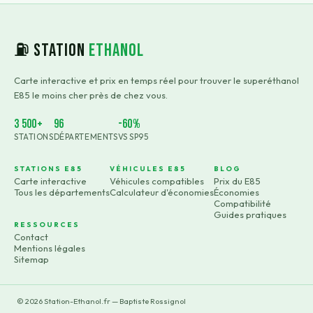
⛽ Station
Ethanol
Carte interactive et prix en temps réel pour trouver le superéthanol
E85 le moins cher près de chez vous.
3 500+
96
-60%
STATIONS
DÉPARTEMENTS
VS SP95
STATIONS E85
VÉHICULES E85
BLOG
Carte interactive
Véhicules compatibles
Prix du E85
Tous les départements
Calculateur d'économies
Économies
Compatibilité
Guides pratiques
RESSOURCES
Contact
Mentions légales
Sitemap
©
2026
Station-Ethanol.fr — Baptiste Rossignol