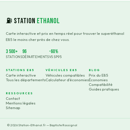
⛽ Station
Ethanol
Carte interactive et prix en temps réel pour trouver le superéthanol
E85 le moins cher près de chez vous.
3 500+
96
-60%
STATIONS
DÉPARTEMENTS
VS SP95
STATIONS E85
VÉHICULES E85
BLOG
Carte interactive
Véhicules compatibles
Prix du E85
Tous les départements
Calculateur d'économies
Économies
Compatibilité
Guides pratiques
RESSOURCES
Contact
Mentions légales
Sitemap
©
2026
Station-Ethanol.fr — Baptiste Rossignol