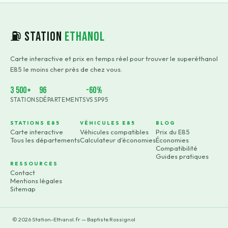
⛽ Station
Ethanol
Carte interactive et prix en temps réel pour trouver le superéthanol
E85 le moins cher près de chez vous.
3 500+
96
-60%
STATIONS
DÉPARTEMENTS
VS SP95
STATIONS E85
VÉHICULES E85
BLOG
Carte interactive
Véhicules compatibles
Prix du E85
Tous les départements
Calculateur d'économies
Économies
Compatibilité
Guides pratiques
RESSOURCES
Contact
Mentions légales
Sitemap
©
2026
Station-Ethanol.fr — Baptiste Rossignol