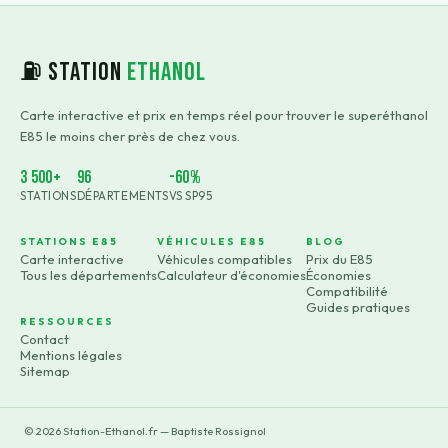
⛽ Station
Ethanol
Carte interactive et prix en temps réel pour trouver le superéthanol
E85 le moins cher près de chez vous.
3 500+
96
-60%
STATIONS
DÉPARTEMENTS
VS SP95
STATIONS E85
VÉHICULES E85
BLOG
Carte interactive
Véhicules compatibles
Prix du E85
Tous les départements
Calculateur d'économies
Économies
Compatibilité
Guides pratiques
RESSOURCES
Contact
Mentions légales
Sitemap
©
2026
Station-Ethanol.fr — Baptiste Rossignol