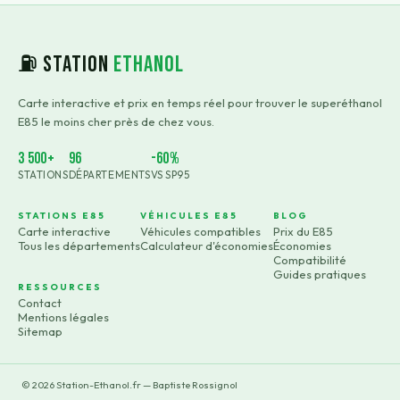
⛽ Station
Ethanol
Carte interactive et prix en temps réel pour trouver le superéthanol
E85 le moins cher près de chez vous.
3 500+
96
-60%
STATIONS
DÉPARTEMENTS
VS SP95
STATIONS E85
VÉHICULES E85
BLOG
Carte interactive
Véhicules compatibles
Prix du E85
Tous les départements
Calculateur d'économies
Économies
Compatibilité
Guides pratiques
RESSOURCES
Contact
Mentions légales
Sitemap
©
2026
Station-Ethanol.fr — Baptiste Rossignol