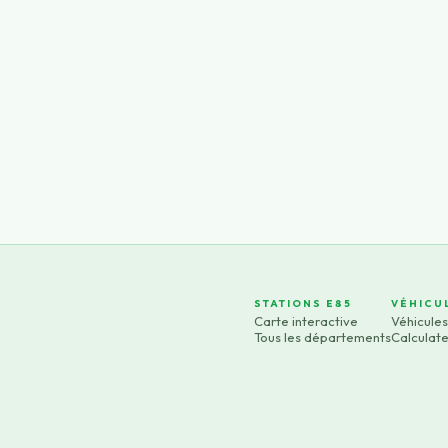
STATIONS E85
VÉHICU
Carte interactive
Véhicule
Tous les départements
Calculat