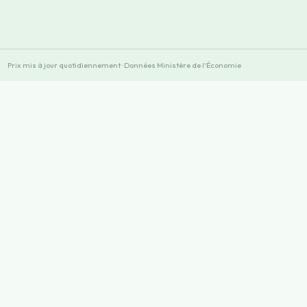
Prix mis à jour quotidiennement · Données Ministère de l'Économie
×
×
Play
Unmute
Fullscreen
Now Playing