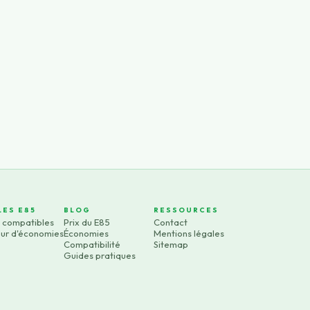
LES E85
BLOG
RESSOURCES
s compatibles
Prix du E85
Contact
eur d'économies
Économies
Mentions légales
Compatibilité
Sitemap
Guides pratiques