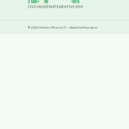
3 500+
96
-60%
STATIONS
DÉPARTEMENTS
VS SP95
©
2026
Station-Ethanol.fr — Baptiste Rossignol