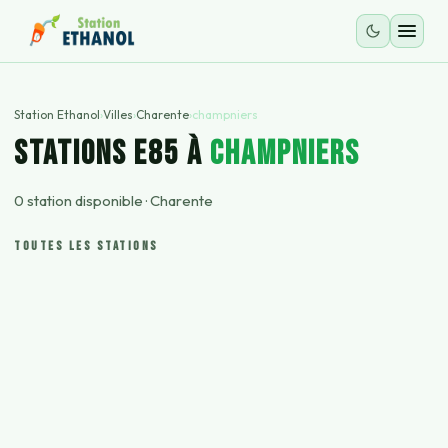
Station Ethanol
›
Villes
›
Charente
›
champniers
STATIONS E85 À
champniers
0
station
disponible
·
Charente
TOUTES LES STATIONS