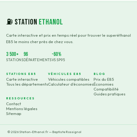
⛽ Station
Ethanol
Carte interactive et prix en temps réel pour trouver le superéthanol
E85 le moins cher près de chez vous.
3 500+
96
-60%
STATIONS
DÉPARTEMENTS
VS SP95
STATIONS E85
VÉHICULES E85
BLOG
Carte interactive
Véhicules compatibles
Prix du E85
Tous les départements
Calculateur d'économies
Économies
Compatibilité
Guides pratiques
RESSOURCES
Contact
Mentions légales
Sitemap
©
2026
Station-Ethanol.fr — Baptiste Rossignol