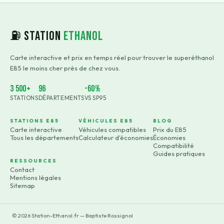
⛽ Station
Ethanol
Carte interactive et prix en temps réel pour trouver le superéthanol
E85 le moins cher près de chez vous.
3 500+
96
-60%
STATIONS
DÉPARTEMENTS
VS SP95
STATIONS E85
VÉHICULES E85
BLOG
Carte interactive
Véhicules compatibles
Prix du E85
Tous les départements
Calculateur d'économies
Économies
Compatibilité
Guides pratiques
RESSOURCES
Contact
Mentions légales
Sitemap
©
2026
Station-Ethanol.fr — Baptiste Rossignol