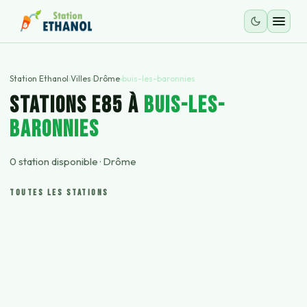
Station Ethanol
›
Villes
›
Drôme
›
buis-les-baronnies
STATIONS E85 À
buis-les-
baronnies
0
station
disponible
·
Drôme
TOUTES LES STATIONS