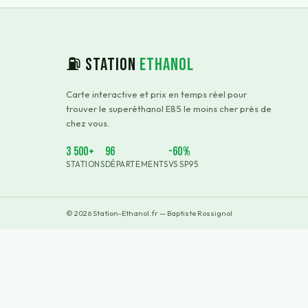
⛽ Station
Ethanol
Carte interactive et prix en temps réel pour
trouver le superéthanol E85 le moins cher près de
chez vous.
3 500+
96
-60%
STATIONS
DÉPARTEMENTS
VS SP95
©
2026
Station-Ethanol.fr — Baptiste Rossignol