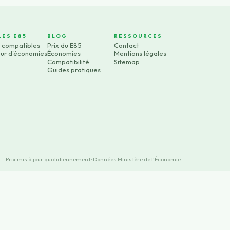
LES E85
BLOG
RESSOURCES
s compatibles
Prix du E85
Contact
eur d'économies
Économies
Mentions légales
Compatibilité
Sitemap
Guides pratiques
Prix mis à jour quotidiennement · Données Ministère de l'Économie