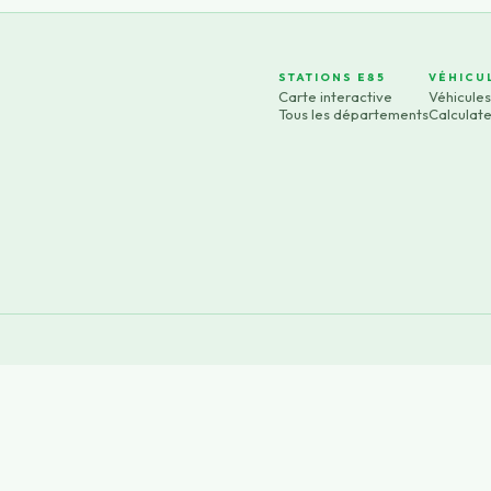
STATIONS E85
VÉHICU
Carte interactive
Véhicule
Tous les départements
Calculat
×
Now Playing