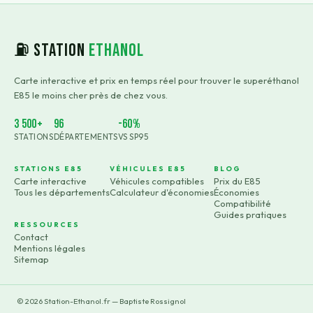
⛽ Station
Ethanol
Carte interactive et prix en temps réel pour trouver le superéthanol
E85 le moins cher près de chez vous.
3 500+
96
-60%
STATIONS
DÉPARTEMENTS
VS SP95
STATIONS E85
VÉHICULES E85
BLOG
Carte interactive
Véhicules compatibles
Prix du E85
Tous les départements
Calculateur d'économies
Économies
Compatibilité
Guides pratiques
RESSOURCES
Contact
Mentions légales
Sitemap
©
2026
Station-Ethanol.fr — Baptiste Rossignol