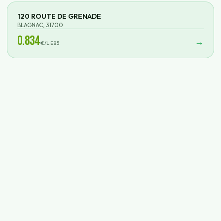
120 ROUTE DE GRENADE
BLAGNAC
,
31700
0.834
→
€/L E85