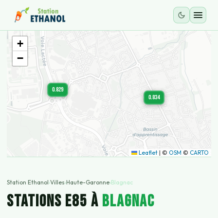
+
−
0.829
0.834
Leaflet
|
©
OSM
©
CARTO
Station Ethanol
›
Villes
›
Haute-Garonne
›
Blagnac
STATIONS E85 À
Blagnac