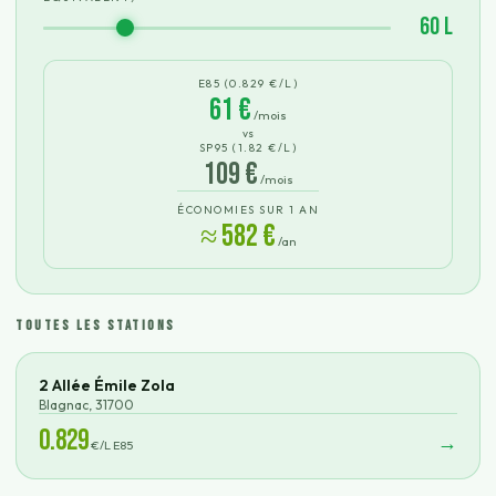
60
L
E85 (
0.829
€/L)
61
€
/mois
vs
SP95 (
1.82
€/L)
109
€
/mois
ÉCONOMIES SUR 1 AN
≈
582
€
/an
TOUTES LES STATIONS
2 Allée Émile Zola
Blagnac
,
31700
0.829
→
€/L E85