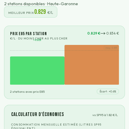
2
station
s
disponible
s
·
Haute-Garonne
0.829
€/L
MEILLEUR PRIX
Prix E85 par station
0.829
€
0.834
€
€/L · DU MOINS CHER AU PLUS CHER
⭐
0.829
moy.
0.831
2
station
s
avec prix E85
Écart : +
0.6
%
Calculateur d'économies
vs SP95 à
1.82
€/L
CONSOMMATION MENSUELLE ESTIMÉE (LITRES SP95
ÉQUIVALENT)