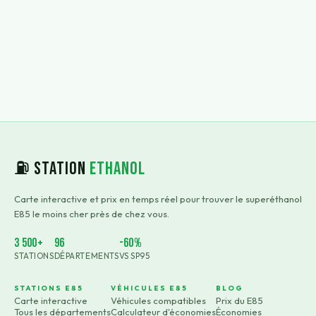
⛽ Station
Ethanol
Carte interactive et prix en temps réel pour trouver le superéthanol
E85 le moins cher près de chez vous.
3 500+
96
-60%
STATIONS
DÉPARTEMENTS
VS SP95
STATIONS E85
VÉHICULES E85
BLOG
Carte interactive
Véhicules compatibles
Prix du E85
Tous les départements
Calculateur d'économies
Économies