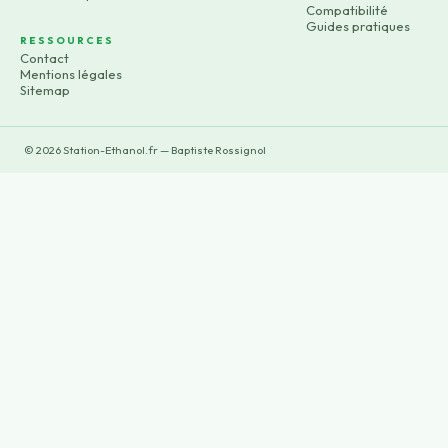
Compatibilité
Guides pratiques
RESSOURCES
Contact
Mentions légales
Sitemap
©
2026
Station-Ethanol.fr — Baptiste Rossignol
×
Now Playing
×
Play
Unmute
Fullscreen
Cette station PEUT remplacer un groupe électrogène ? Test réel de l’AFERIY P280 ⚡