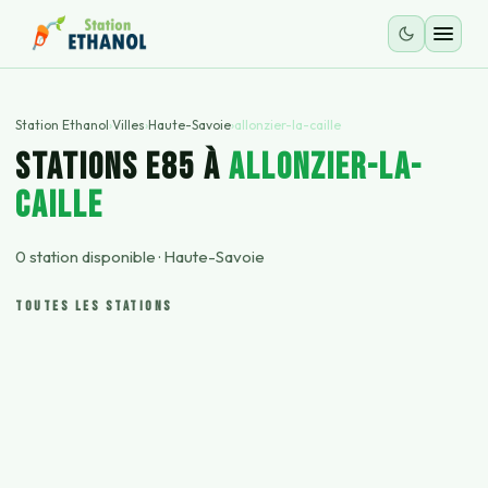
Station Ethanol
›
Villes
›
Haute-Savoie
›
allonzier-la-caille
STATIONS E85 À
allonzier-la-
caille
0
station
disponible
·
Haute-Savoie
TOUTES LES STATIONS