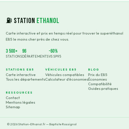
⛽ Station
Ethanol
Carte interactive et prix en temps réel pour trouver le superéthanol
E85 le moins cher près de chez vous.
3 500+
96
-60%
STATIONS
DÉPARTEMENTS
VS SP95
STATIONS E85
VÉHICULES E85
BLOG
Carte interactive
Véhicules compatibles
Prix du E85
Tous les départements
Calculateur d'économies
Économies
Compatibilité
Guides pratiques
RESSOURCES
Contact
Mentions légales
Sitemap
©
2026
Station-Ethanol.fr — Baptiste Rossignol