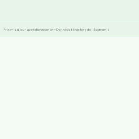
Prix mis à jour quotidiennement · Données Ministère de l'Économie
×
×
Play
Unmute
Fullscreen
Now Playing