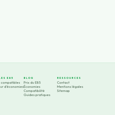
LES E85
BLOG
RESSOURCES
s compatibles
Prix du E85
Contact
eur d'économies
Économies
Mentions légales
Compatibilité
Sitemap
Guides pratiques