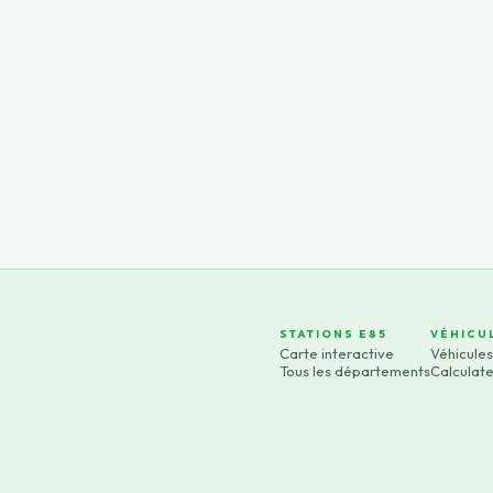
STATIONS E85
VÉHICU
Carte interactive
Véhicule
Tous les départements
Calculat