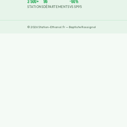
3 500+
96
-60%
STATIONS
DÉPARTEMENTS
VS SP95
©
2026
Station-Ethanol.fr — Baptiste Rossignol