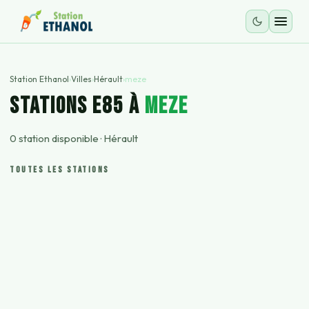
Station Ethanol
›
Villes
›
Hérault
›
meze
STATIONS E85 À
meze
0
station
disponible
·
Hérault
TOUTES LES STATIONS