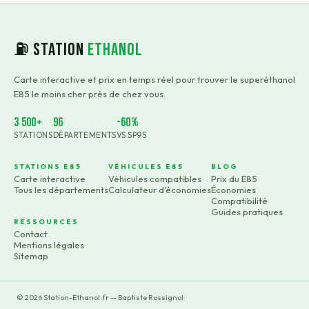
⛽ Station
Ethanol
Carte interactive et prix en temps réel pour trouver le superéthanol
E85 le moins cher près de chez vous.
3 500+
96
-60%
STATIONS
DÉPARTEMENTS
VS SP95
STATIONS E85
VÉHICULES E85
BLOG
Carte interactive
Véhicules compatibles
Prix du E85
Tous les départements
Calculateur d'économies
Économies
Compatibilité
Guides pratiques
RESSOURCES
Contact
Mentions légales
Sitemap
©
2026
Station-Ethanol.fr — Baptiste Rossignol