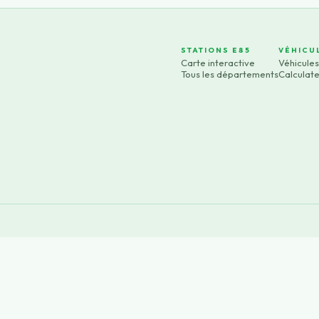
STATIONS E85
VÉHICU
Carte interactive
Véhicule
Tous les départements
Calculat
×
Now Playing