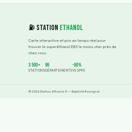
⛽ Station
Ethanol
Carte interactive et prix en temps réel pour
trouver le superéthanol E85 le moins cher près de
chez vous.
3 500+
96
-60%
STATIONS
DÉPARTEMENTS
VS SP95
©
2026
Station-Ethanol.fr — Baptiste Rossignol