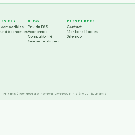
LES E85
BLOG
RESSOURCES
s compatibles
Prix du E85
Contact
eur d'économies
Économies
Mentions légales
Compatibilité
Sitemap
Guides pratiques
Prix mis à jour quotidiennement · Données Ministère de l'Économie