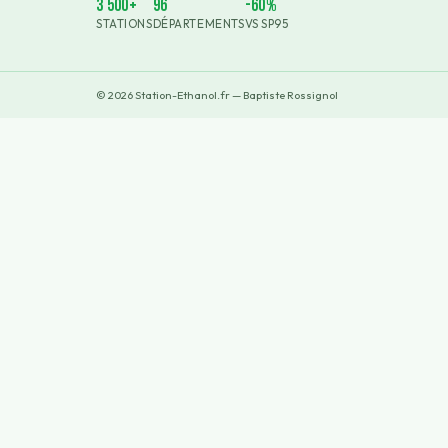
3 500+
96
-60%
STATIONS
DÉPARTEMENTS
VS SP95
©
2026
Station-Ethanol.fr — Baptiste Rossignol