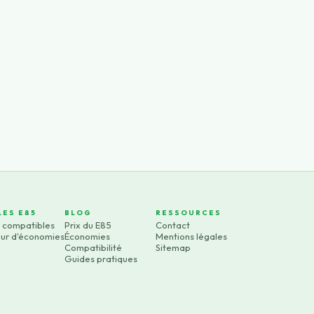
LES E85
BLOG
RESSOURCES
s compatibles
Prix du E85
Contact
eur d'économies
Économies
Mentions légales
Compatibilité
Sitemap
Guides pratiques