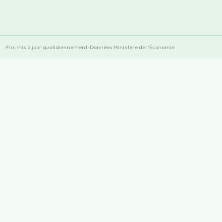
Prix mis à jour quotidiennement · Données Ministère de l'Économie
×
×
Play
Unmute
Fullscreen
Now Playing