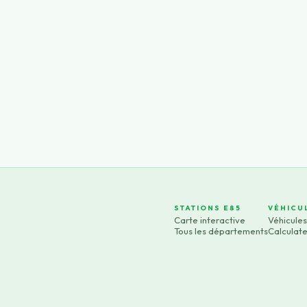
STATIONS E85
VÉHICU
Carte interactive
Véhicule
Tous les départements
Calculat