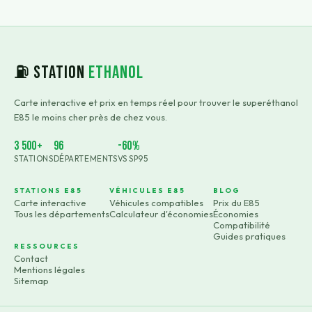
⛽ Station
Ethanol
Carte interactive et prix en temps réel pour trouver le superéthanol
E85 le moins cher près de chez vous.
3 500+
96
-60%
STATIONS
DÉPARTEMENTS
VS SP95
STATIONS E85
VÉHICULES E85
BLOG
Carte interactive
Véhicules compatibles
Prix du E85
Tous les départements
Calculateur d'économies
Économies
Compatibilité
Guides pratiques
RESSOURCES
Contact
Mentions légales
Sitemap