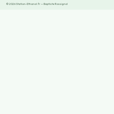
©
2026
Station-Ethanol.fr — Baptiste Rossignol
×
Now Playing
×
Play
Unmute
Fullscreen
Station solaire Plug & Play Sunethic ☀ L'énergie solaire accessible à tous avec la station F780 !
Play
Watch on
Video
Station solaire Plug & Play Sunethic ☀
L'énergie solaire accessible à tous avec la