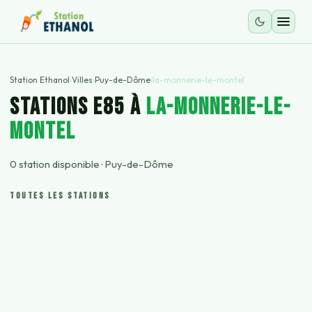
Station Ethanol
›
Villes
›
Puy-de-Dôme
›
la-monnerie-le-montel
STATIONS E85 À
la-monnerie-le-
montel
0
station
disponible
·
Puy-de-Dôme
TOUTES LES STATIONS