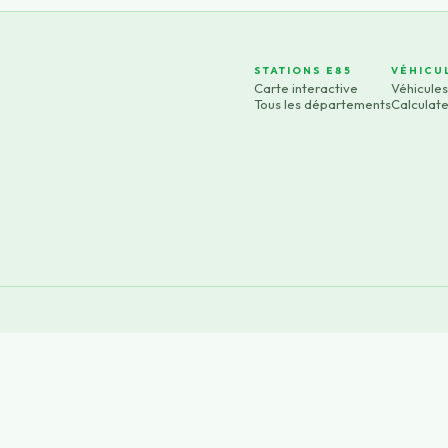
STATIONS E85
VÉHICU
Carte interactive
Véhicule
Tous les départements
Calculat
×
Now Playing