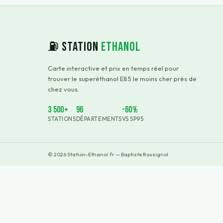
⛽ Station
Ethanol
Carte interactive et prix en temps réel pour
trouver le superéthanol E85 le moins cher près de
chez vous.
3 500+
96
-60%
STATIONS
DÉPARTEMENTS
VS SP95
©
2026
Station-Ethanol.fr — Baptiste Rossignol