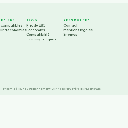
LES E85
BLOG
RESSOURCES
s compatibles
Prix du E85
Contact
eur d'économies
Économies
Mentions légales
Compatibilité
Sitemap
Guides pratiques
Prix mis à jour quotidiennement · Données Ministère de l'Économie