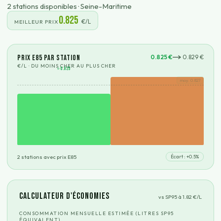
2
station
s
disponible
s
·
Seine-Maritime
0.825
€/L
MEILLEUR PRIX
Prix E85 par station
0.825
€
0.829
€
€/L · DU MOINS CHER AU PLUS CHER
⭐
0.825
moy.
0.827
2
station
s
avec prix E85
Écart : +
0.5
%
Calculateur d'économies
vs SP95 à
1.82
€/L
CONSOMMATION MENSUELLE ESTIMÉE (LITRES SP95
ÉQUIVALENT)