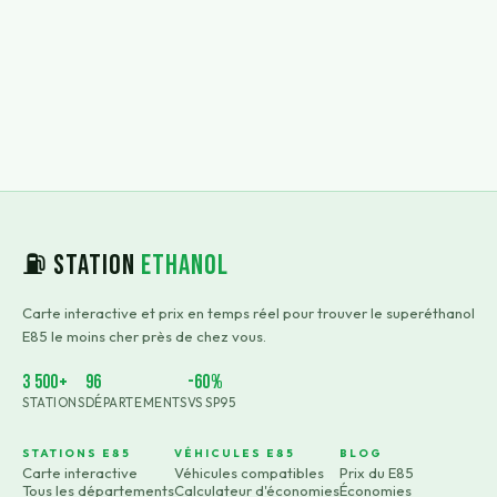
⛽ Station
Ethanol
Carte interactive et prix en temps réel pour trouver le superéthanol
E85 le moins cher près de chez vous.
3 500+
96
-60%
STATIONS
DÉPARTEMENTS
VS SP95
STATIONS E85
VÉHICULES E85
BLOG
Carte interactive
Véhicules compatibles
Prix du E85
Tous les départements
Calculateur d'économies
Économies