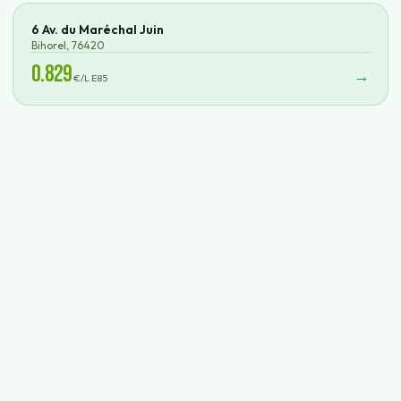
6 Av. du Maréchal Juin
Bihorel
,
76420
0.829
→
€/L E85