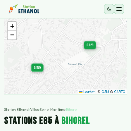
+
−
0.829
0.825
Leaflet
|
©
OSM
©
CARTO
Station Ethanol
›
Villes
›
Seine-Maritime
›
Bihorel
STATIONS E85 À
Bihorel