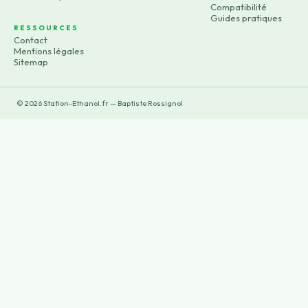
Compatibilité
Guides pratiques
RESSOURCES
Contact
Mentions légales
Sitemap
©
2026
Station-Ethanol.fr — Baptiste Rossignol
×
Now Playing
×
Play
Unmute
Fullscreen
Cette station PEUT remplacer un groupe électrogène ? Test réel de l’AFERIY P280 ⚡