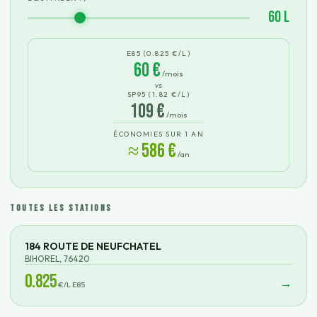
60
L
E85 (
0.825
€/L)
60
€
/mois
vs
SP95 (
1.82
€/L)
109
€
/mois
ÉCONOMIES SUR 1 AN
≈
586
€
/an
TOUTES LES STATIONS
184 ROUTE DE NEUFCHATEL
BIHOREL
,
76420
0.825
→
€/L E85