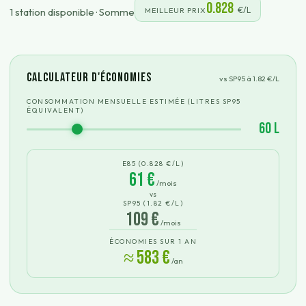
0.828
€/L
1
station
disponible
·
Somme
MEILLEUR PRIX
Calculateur d'économies
vs SP95 à
1.82
€/L
CONSOMMATION MENSUELLE ESTIMÉE (LITRES SP95
ÉQUIVALENT)
60
L
E85 (
0.828
€/L)
61
€
/mois
vs
SP95 (
1.82
€/L)
109
€
/mois
ÉCONOMIES SUR 1 AN
≈
583
€
/an