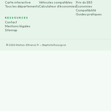
Carte interactive
Véhicules compatibles
Prix du E85
Tous les départements
Calculateur d'économies
Économies
Compatibilité
Guides pratiques
RESSOURCES
Contact
Mentions légales
Sitemap
©
2026
Station-Ethanol.fr — Baptiste Rossignol
×
Now Playing
×
Play
Unmute
Fullscreen
Cette station PEUT remplacer un groupe électrogène ? Test réel de l’AFERIY P280 ⚡