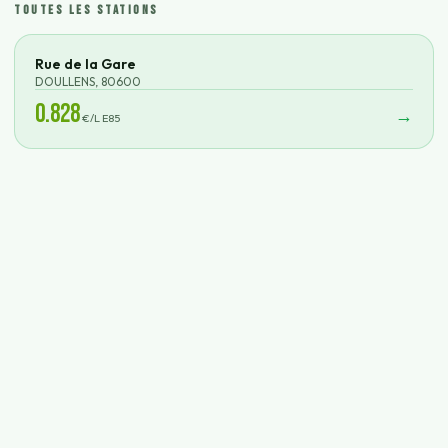
TOUTES LES STATIONS
Rue de la Gare
DOULLENS
,
80600
0.828
→
€/L E85