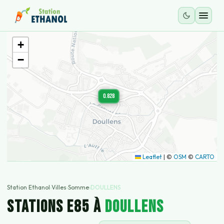
+
−
0.828
Leaflet
|
©
OSM
©
CARTO
Station Ethanol
›
Villes
›
Somme
›
DOULLENS
STATIONS E85 À
DOULLENS