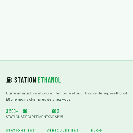
⛽ Station
Ethanol
Carte interactive et prix en temps réel pour trouver le superéthanol
E85 le moins cher près de chez vous.
3 500+
96
-60%
STATIONS
DÉPARTEMENTS
VS SP95
STATIONS E85
VÉHICULES E85
BLOG